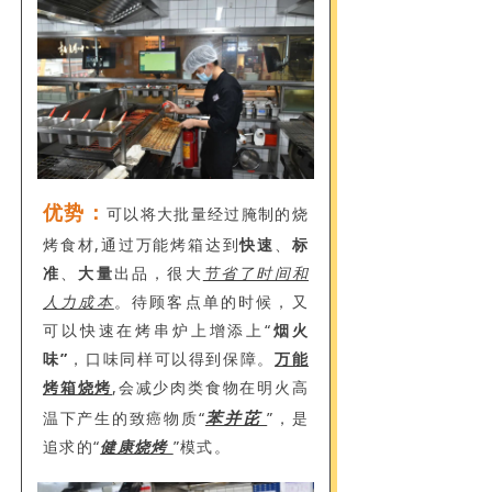
优势：
可以将大批量经过腌制的烧
烤食材,通过万能烤箱达到
快速
、
标
准
、
大量
出品，
很大
节省了时间和
人力成本
。
待顾客点单的时候，又
可以快速在烤串炉上增添上“
烟火
味”
，口味同样可以得到保障。
万能
烤箱烧烤
,会减少肉类食物在明火高
苯并芘
温下产生的致癌物质“
”，是
追求的“
健康烧烤
”模式。