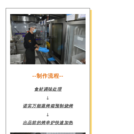
--制作流程--
食材调味处理
↓
诺宾万能蒸烤箱预制烧烤
↓
出品前的烤串炉快速加热