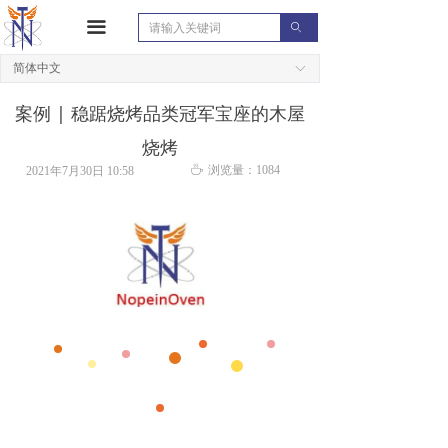
끀
ꄙ
简体中文
ꀅ
案例 | 稳踞烧烤品类冠军宝座的木屋
烧烤
ꄘ
浏览量：
1084
2021年7月30日
10:58