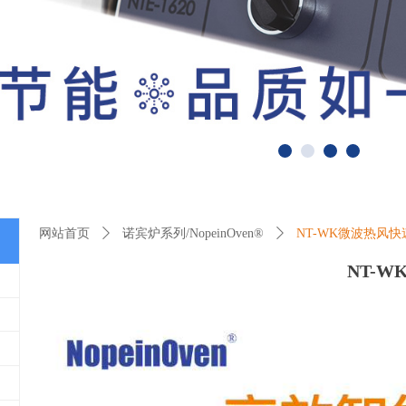
网站首页
ꄲ
诺宾炉系列/NopeinOven®
ꄲ
NT-WK微波热风
NT-