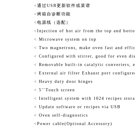
<
通过USB更新软件或菜谱
<
烤箱自诊断功能
<
电源线（选配）
<
Injection of hot air from the top and bott
<
Microwave system on top
<
Two magnetrons, make oven fast and effic
<
Configured with stirrer, good for even di
<
Removable built-in catalytic converters, e
<
External air filter Exhaust port configure
<
Heavy duty door hinges
<
5’’Touch screen
<
Intelligent system with 1024 recipes stor
<
Update software or recipes via USB
<
Oven self-diagnostics
<
Power cable(Optional Accessory)