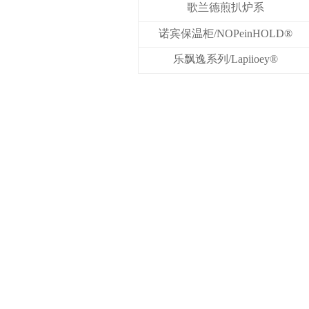
列/GRANDOVEN®
歌兰德煎扒炉系
列/GRANDGRILL®
诺宾保温柜/NOPeinHOLD®
乐飘逸系列/Lapiioey®