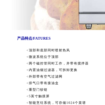
产品特点/FATURES
<
顶部和底部同时喷射热风
<
微波系统位于顶部
<
两个磁控管同时工作，并带有搅拌器
<
内置油烟过滤器，可拆卸更换
<
外部带有空气过滤网
<
排气口带有接油盒
<
重型门铰链
<
5英寸触摸屏
<
智能烹饪系统，可存储1024个菜谱