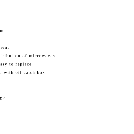
om
ient
stribution of microwaves
asy to replace
d with oil catch box
age