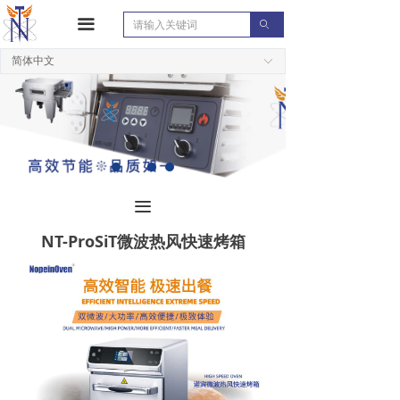
끀
ꄙ
简体中文
ꀅ
끀
NT-ProSiT微波热风快速烤箱