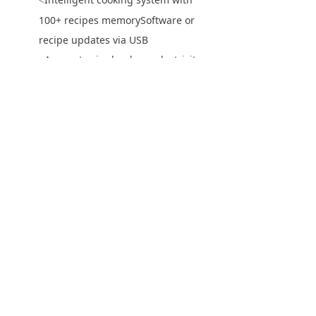
<
100+ recipes memorySoftware or
recipe updates via USB
Access to single-phase electricity
<
Oven self-diagnostic function
<
Power cord and plug (optional)
<
上一个：
NT-ProBT微波热风快速烤箱
ꄴ
下一个：
NT-WZ微波蒸柜
ꄲ
电话：
86-(0)20-3215-5160
传真：
86-(0)20-3217-1316
邮箱：
info@nopeinoven.com
地址：
广东省广州市经济技术开发区永和来安一街1号