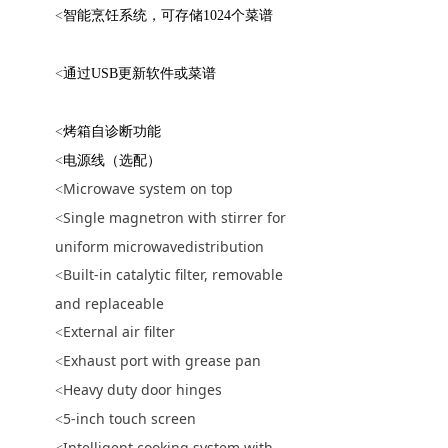
<
智能烹饪系统，可存储1024个菜谱
<
通过USB更新软件或菜谱
<
烤箱自诊断功能
<
电源线（选配）
Microwave system on top
<
Single magnetron with stirrer for
<
uniform microwavedistribution
Built-in catalytic filter, removable
<
and replaceable
External air filter
<
Exhaust port with grease pan
<
Heavy duty door hinges
<
5-inch touch screen
<
Intelligent cooking system with