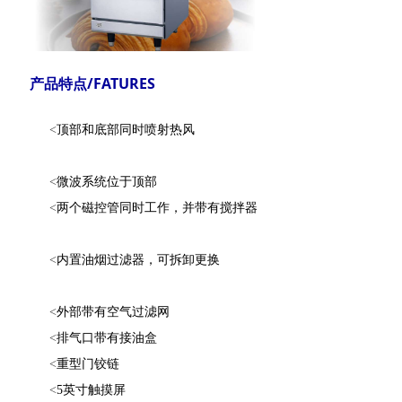
产品特点/FATURES
<
顶部和底部同时喷射热风
<
微波系统位于顶部
<
两个磁控管同时工作，并带有搅拌器
<
内置油烟过滤器，可拆卸更换
<
外部带有空气过滤网
<
排气口带有接油盒
<
重型门铰链
<
5英寸触摸屏