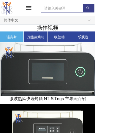
끀
ꄙ
简体中文
ꀅ
操作视频
诺宾炉
万能蒸烤箱
歌兰德
乐飘逸
Loaded
:
Progress
:
Mute
0%
0%
微波热风快速烤箱 NT-SiTngs 主界面介绍